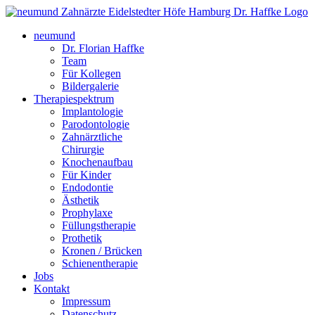
neumund
Dr. Florian Haffke
Team
Für Kollegen
Bildergalerie
Therapiespektrum
Implantologie
Parodontologie
Zahnärztliche
Chirurgie
Knochenaufbau
Für Kinder
Endodontie
Ästhetik
Prophylaxe
Füllungstherapie
Prothetik
Kronen / Brücken
Schienentherapie
Jobs
Kontakt
Impressum
Datenschutz