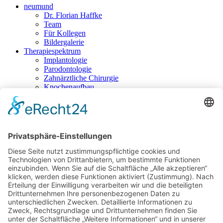
neumund
Dr. Florian Haffke
Team
Für Kollegen
Bildergalerie
Therapiespektrum
Implantologie
Parodontologie
Zahnärztliche Chirurgie
Knochenaufbau
Für Kinder
Endodontie
Ästhetik
Prophylaxe
Füllungstherapie
Prothetik
Kronen / Brücken
Schienentherapie
Jobs
Kontakt
Impressum
Datenschutz